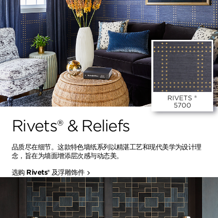
RIVETS ®
5700
Rivets® & Reliefs
品质尽在细节。这款特色墙纸系列以精湛工艺和现代美学为设计理
念，旨在为墙面增添层次感与动态美。
选购 Rivets® 及浮雕饰件